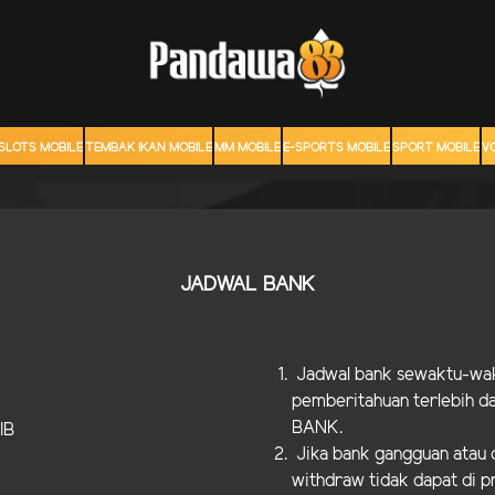
SLOTS MOBILE
TEMBAK IKAN MOBILE
MM MOBILE
E-SPORTS MOBILE
SPORT MOBILE
V
JADWAL BANK
Jadwal bank sewaktu-wak
pemberitahuan terlebih da
BANK.
IB
Jika bank gangguan atau o
withdraw tidak dapat di 