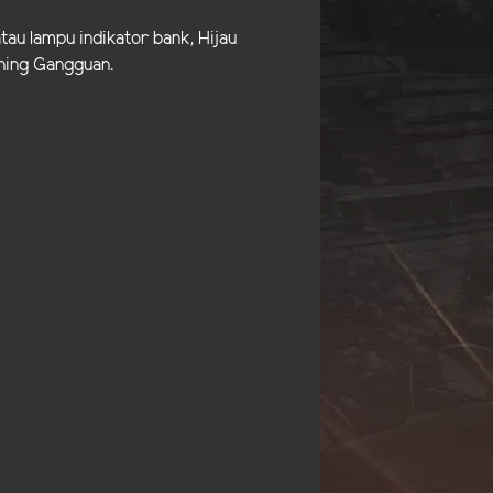
tau lampu indikator bank, Hijau
ning Gangguan.