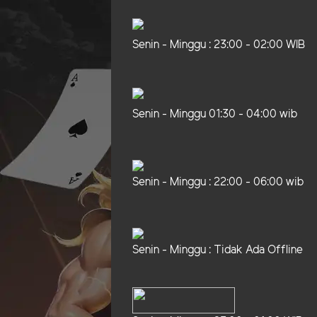
Senin - Minggu : 23:00 - 02:00 WIB
Senin - Minggu 01:30 - 04:00 wib
Senin - Minggu : 22:00 - 06:00 wib
Senin - Minggu : Tidak Ada Offline