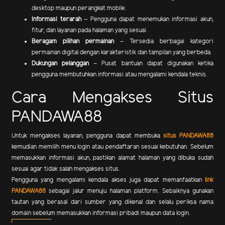
desktop maupun perangkat mobile.
Informasi terarah
– Pengguna dapat menemukan informasi akun,
fitur, dan layanan pada halaman yang sesuai.
Beragam pilihan permainan
– Tersedia berbagai kategori
permainan digital dengan karakteristik dan tampilan yang berbeda.
Dukungan pelanggan
– Pusat bantuan dapat digunakan ketika
pengguna membutuhkan informasi atau mengalami kendala teknis.
Cara Mengakses Situs
PANDAWA88
Untuk mengakses layanan, pengguna dapat membuka
situs PANDAWA88
kemudian memilih menu login atau pendaftaran sesuai kebutuhan. Sebelum
memasukkan informasi akun, pastikan alamat halaman yang dibuka sudah
sesuai agar tidak salah mengakses situs.
Pengguna yang mengalami kendala akses juga dapat memanfaatkan
link
PANDAWA88
sebagai jalur menuju halaman platform. Sebaiknya gunakan
tautan yang berasal dari sumber yang dikenal dan selalu periksa nama
domain sebelum memasukkan informasi pribadi maupun data login.