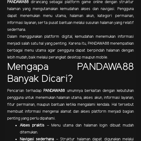
PANDAWA88
dirancang sebagai platform game online dengan struktur
halaman yang mengutamakan kemudahan akses dan navigasi. Pengguna
dapat menemukan menu utama, halaman akun, kategori permainan,
informasi layanan, serta pusat bantuan melalui susunan halaman yang relatif
sederhana.
Dalam menggunakan platform digital, kemudahan menemukan informasi
menjadi salah satu hal yang penting. Karena itu, PANDAWA88 menempatkan
berbagai menu utama agar pengguna dapat berpindah halaman dengan
lebih mudah, baik melalui perangkat desktop maupun mobile.
Mengapa PANDAWA88
Banyak Dicari?
Pencarian terhadap
PANDAWA88
umumnya berkaitan dengan kebutuhan
pengguna untuk menemukan halaman utama, akses akun, informasi layanan,
fitur permainan, maupun bantuan ketika mengalami kendala. Hal tersebut
membuat informasi mengenai alamat dan akses platform menjadi bagian
penting yang perlu dipahami.
Akses praktis
– Menu utama dan halaman login dibuat mudah
ditemukan.
Navigasi sederhana
– Struktur halaman dapat digunakan melalui